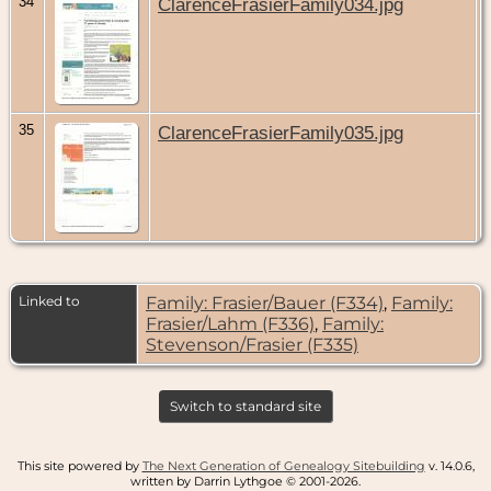
34
ClarenceFrasierFamily034.jpg
35
ClarenceFrasierFamily035.jpg
Linked to
Family: Frasier/Bauer (F334)
,
Family:
Frasier/Lahm (F336)
,
Family:
Stevenson/Frasier (F335)
Switch to standard site
This site powered by
The Next Generation of Genealogy Sitebuilding
v. 14.0.6,
written by Darrin Lythgoe © 2001-2026.