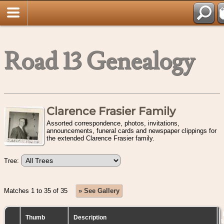
Road 13 Genealogy
Clarence Frasier Family
Assorted correspondence, photos, invitations,
announcements, funeral cards and newspaper clippings for
the extended Clarence Frasier family.
Tree:
Matches 1 to 35 of 35
» See Gallery
Thumb
Description
t