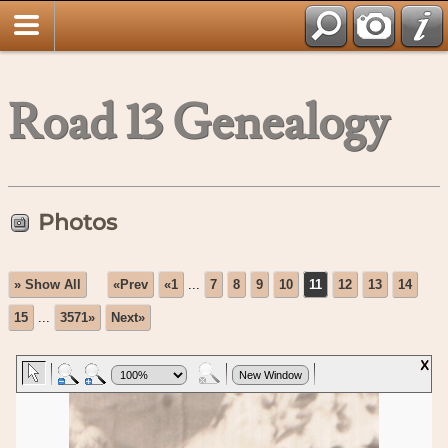
Road 13 Genealogy
Photos
» Show All
«Prev
«1
...
7
8
9
10
11
12
13
14
15
...
3571»
Next»