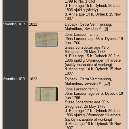
1799 to No. 1 Ölöf
d. Else age 15 b. Dybeck 30 Jun
1806 sjuklig (sickly)
d. Anna age 14 b. Dybeck 15 Nov
1807
Swedish HER
1822
Dybäck, Östra Vemmenhög,
Malmöhus, Sweden
[
9
]
Jöns Larsson family
Jöns Larsson age 56 b. Dybeck 19
Jun 1766
Sissa Jönsdotter age 49 b.
Skoghuset 26 May 1773
d. Else age 15 b. Dybeck 30 Jun
1806 sjuklig Oförmögen till arbete
(sickly incapable of working)
d. Anna age 14 b. Dybeck 15 Nov
1807
Swedish HER
1823
Dybäck, Östra Vemmenhög,
Malmöhus, Sweden
[
10
]
Jöns Larsson family
Jöns Larsson age 57 b. Dybeck 19
Jun 1766
Sissa Jönsdotter age 50 b.
Skoghuset 26 May 1773
d. Else age 17 b. Dybeck 30 Jun
1806 sjuklig Oförmögen till arbete
(sickly incapable of working)
d. Anna age 16 b. Dybeck 15 Nov
1807