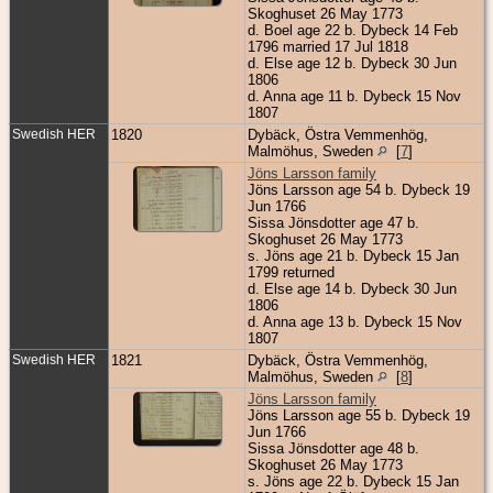
Skoghuset 26 May 1773
d. Boel age 22 b. Dybeck 14 Feb
1796 married 17 Jul 1818
d. Else age 12 b. Dybeck 30 Jun
1806
d. Anna age 11 b. Dybeck 15 Nov
1807
Swedish HER
1820
Dybäck, Östra Vemmenhög,
Malmöhus, Sweden
[
7
]
Jöns Larsson family
Jöns Larsson age 54 b. Dybeck 19
Jun 1766
Sissa Jönsdotter age 47 b.
Skoghuset 26 May 1773
s. Jöns age 21 b. Dybeck 15 Jan
1799 returned
d. Else age 14 b. Dybeck 30 Jun
1806
d. Anna age 13 b. Dybeck 15 Nov
1807
Swedish HER
1821
Dybäck, Östra Vemmenhög,
Malmöhus, Sweden
[
8
]
Jöns Larsson family
Jöns Larsson age 55 b. Dybeck 19
Jun 1766
Sissa Jönsdotter age 48 b.
Skoghuset 26 May 1773
s. Jöns age 22 b. Dybeck 15 Jan