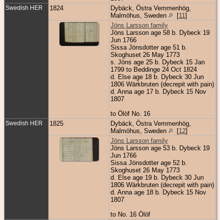
Swedish HER
1824
Dybäck, Östra Vemmenhög,
Malmöhus, Sweden
[
11
]
Jöns Larsson family
Jöns Larsson age 58 b. Dybeck 19
Jun 1766
Sissa Jönsdotter age 51 b.
Skoghuset 26 May 1773
s. Jöns age 25 b. Dybeck 15 Jan
1799 to Beddinge 24 Oct 1824
d. Else age 18 b. Dybeck 30 Jun
1806 Wärkbruten (decrepit with pain)
d. Anna age 17 b. Dybeck 15 Nov
1807
to Ölöf No. 16
Swedish HER
1825
Dybäck, Östra Vemmenhög,
Malmöhus, Sweden
[
12
]
Jöns Larsson family
Jöns Larsson age 53 b. Dybeck 19
Jun 1766
Sissa Jönsdotter age 52 b.
Skoghuset 26 May 1773
d. Else age 19 b. Dybeck 30 Jun
1806 Wärkbruten (decrepit with pain)
d. Anna age 18 b. Dybeck 15 Nov
1807
to No. 16 Ölöf