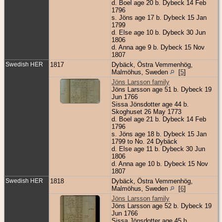
d. Boel age 20 b. Dybeck 14 Feb
1796
s. Jöns age 17 b. Dybeck 15 Jan
1799
d. Else age 10 b. Dybeck 30 Jun
1806
d. Anna age 9 b. Dybeck 15 Nov
1807
Swedish HER
1817
Dybäck, Östra Vemmenhög,
Malmöhus, Sweden
[
5
]
Jöns Larsson family
Jöns Larsson age 51 b. Dybeck 19
Jun 1766
Sissa Jönsdotter age 44 b.
Skoghuset 26 May 1773
d. Boel age 21 b. Dybeck 14 Feb
1796
s. Jöns age 18 b. Dybeck 15 Jan
1799 to No. 24 Dybäck
d. Else age 11 b. Dybeck 30 Jun
1806
d. Anna age 10 b. Dybeck 15 Nov
1807
Swedish HER
1818
Dybäck, Östra Vemmenhög,
Malmöhus, Sweden
[
6
]
Jöns Larsson family
Jöns Larsson age 52 b. Dybeck 19
Jun 1766
Sissa Jönsdotter age 45 b.