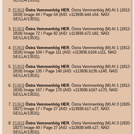
SE/LLA/13531).
[
S361
]
Östra Vemmenhög HER
, Östra Vemmenhög (M) AI:1 (1812-
1818) Image 44 / Page 54 (AID: v113936.b44.s54, NAD:
SE/LLA/13531).
[
S361
]
Östra Vemmenhög HER
, Östra Vemmenhög (M) AI:1 (1812-
1818) Image 72 / Page 82 (AID: v113936.b72.s82, NAD:
SE/LLA/13531).
[
S361
]
Östra Vemmenhög HER
, Östra Vemmenhög (M) AI:1 (1812-
1818) Image 104 / Page 111 (AID: v113936.b104.s111, NAD:
SE/LLA/13531).
[
S361
]
Östra Vemmenhög HER
, Östra Vemmenhög (M) AI:1 (1812-
1818) Image 135 / Page 140 (AID: v113936.b135.s140, NAD:
SE/LLA/13531).
[
S361
]
Östra Vemmenhög HER
, Östra Vemmenhög (M) AI:1 (1812-
1818) Image 167 / Page 170 (AID: v113936.b167.s170, NAD:
SE/LLA/13531).
[
S361
]
Östra Vemmenhög HER
, Östra Vemmenhög (M) AI:3 (1820-
1827) Image 17 / Page 27 (AID: v113938.b17.s27, NAD:
SE/LLA/13531).
[
S361
]
Östra Vemmenhög HER
, Östra Vemmenhög (M) AI:3 (1820-
1827) Image 49 / Page 27 (AID: v113938.b49.s27, NAD:
SE/LLA/13531).