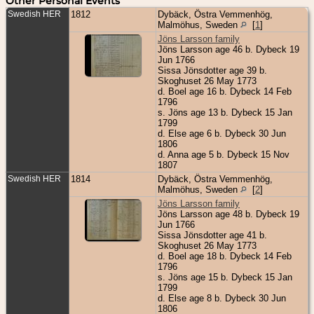
Other Personal Events
Swedish HER
1812
Dybäck, Östra Vemmenhög,
Malmöhus, Sweden
[
1
]
Jöns Larsson family
Jöns Larsson age 46 b. Dybeck 19
Jun 1766
Sissa Jönsdotter age 39 b.
Skoghuset 26 May 1773
d. Boel age 16 b. Dybeck 14 Feb
1796
s. Jöns age 13 b. Dybeck 15 Jan
1799
d. Else age 6 b. Dybeck 30 Jun
1806
d. Anna age 5 b. Dybeck 15 Nov
1807
Swedish HER
1814
Dybäck, Östra Vemmenhög,
Malmöhus, Sweden
[
2
]
Jöns Larsson family
Jöns Larsson age 48 b. Dybeck 19
Jun 1766
Sissa Jönsdotter age 41 b.
Skoghuset 26 May 1773
d. Boel age 18 b. Dybeck 14 Feb
1796
s. Jöns age 15 b. Dybeck 15 Jan
1799
d. Else age 8 b. Dybeck 30 Jun
1806