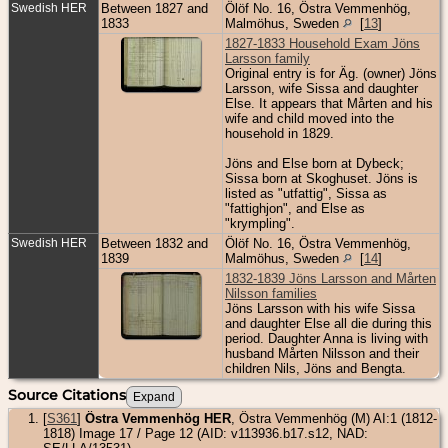
Swedish HER
Between 1827 and
Ölöf No. 16, Östra Vemmenhög,
1833
Malmöhus, Sweden
[
13
]
1827-1833 Household Exam Jöns
Larsson family
Original entry is for Äg. (owner) Jöns
Larsson, wife Sissa and daughter
Else. It appears that Mårten and his
wife and child moved into the
household in 1829.
Jöns and Else born at Dybeck;
Sissa born at Skoghuset. Jöns is
listed as "utfattig", Sissa as
"fattighjon", and Else as
"krympling".
Swedish HER
Between 1832 and
Ölöf No. 16, Östra Vemmenhög,
1839
Malmöhus, Sweden
[
14
]
1832-1839 Jöns Larsson and Mårten
Nilsson families
Jöns Larsson with his wife Sissa
and daughter Else all die during this
period. Daughter Anna is living with
husband Mårten Nilsson and their
children Nils, Jöns and Bengta.
Source Citations
[
S361
]
Östra Vemmenhög HER
, Östra Vemmenhög (M) AI:1 (1812-
1818) Image 17 / Page 12 (AID: v113936.b17.s12, NAD: