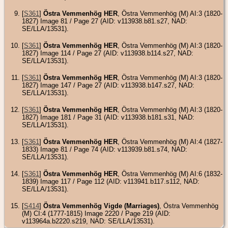
[
S361
]
Östra Vemmenhög HER
, Östra Vemmenhög (M) AI:3 (1820-
1827) Image 81 / Page 27 (AID: v113938.b81.s27, NAD:
SE/LLA/13531).
[
S361
]
Östra Vemmenhög HER
, Östra Vemmenhög (M) AI:3 (1820-
1827) Image 114 / Page 27 (AID: v113938.b114.s27, NAD:
SE/LLA/13531).
[
S361
]
Östra Vemmenhög HER
, Östra Vemmenhög (M) AI:3 (1820-
1827) Image 147 / Page 27 (AID: v113938.b147.s27, NAD:
SE/LLA/13531).
[
S361
]
Östra Vemmenhög HER
, Östra Vemmenhög (M) AI:3 (1820-
1827) Image 181 / Page 31 (AID: v113938.b181.s31, NAD:
SE/LLA/13531).
[
S361
]
Östra Vemmenhög HER
, Östra Vemmenhög (M) AI:4 (1827-
1833) Image 81 / Page 74 (AID: v113939.b81.s74, NAD:
SE/LLA/13531).
[
S361
]
Östra Vemmenhög HER
, Östra Vemmenhög (M) AI:6 (1832-
1839) Image 117 / Page 112 (AID: v113941.b117.s112, NAD:
SE/LLA/13531).
[
S414
]
Östra Vemmenhög Vigde (Marriages)
, Östra Vemmenhög
(M) CI:4 (1777-1815) Image 2220 / Page 219 (AID:
v113964a.b2220.s219, NAD: SE/LLA/13531).