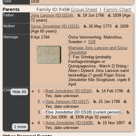
Died
1839
Parents
Family ID:
458
Group Sheet
|
Family Chart
F
Father
Jöns Larsson (ID:
I
1514
)
,
b.
19 Jun 1766
d.
1839 (Age
72 years)
Mother
Sissa Jönsdotter (ID:
I
1515
)
,
b.
26 May 1773
d.
1839
(Age 65 years)
Marriage
8 Apr 1794
Östra Vemmenhög, Malmöhus,
Sweden
[
15
]
Marriage Jöns Larsson and Sissa
Jönsdotter
7. Fas Söndag (probably
Fastlagssöndagen or
Quinquagesima - March 2) Dräng i
Åbon i Dybeck Jöns Larsson samt
beskedliga (? good) Pigan Sissa
Jönsdotter från Skoghuset, vigde 8
April
Children
+
1
.
Boel Jonsdotter (ID:
I
1516
)
,
b.
14 Feb 1796
d.
Yes, date unknown
2
.
Jons Jonsson (ID:
I
1517
)
,
b.
15 Jan 1799
d.
Yes, date unknown
3
.
Else Jonsdotter (ID:
I
1518
) (current person)
,
b.
30 Jun 1806
d.
1839 (Age 32 years)
+
4
.
Anna Jönsdotter (ID:
I
1508
)
,
b.
15 Nov 1807
d.
Yes, date unknown