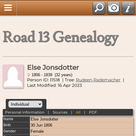
Road 13 Genealogy
Else Jonsdotter
1806 - 1839 (32 years)
Person ID:
1518
| Tree:
Rudeen-Rademacher
|
I
Last Modified: 16 Apr 2023
Personal Information
|
Sources
|
All
|
PDF
Name
Else
Jonsdotter
Birth
30 Jun 1806
Gender
Female