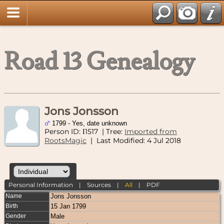
Road 13 Genealogy
Jons Jonsson
1799 - Yes, date unknown
Person ID:
1517
| Tree:
Imported from
I
RootsMagic
| Last Modified: 4 Jul 2018
Personal Information
|
Sources
|
All
|
PDF
Name
Jons
Jonsson
Birth
15 Jan 1799
Gender
Male