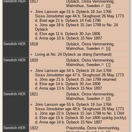
Swedish HER
1817
Dybäck, Östra Vemmenhög,
Malmöhus, Sweden
[
5
]
Jöns Larsson age 51 b. Dybeck 19 Jun 1766
Sissa Jönsdotter age 44 b. Skoghuset 26 May 1773
d. Boel age 21 b. Dybeck 14 Feb 1796
s. Jöns age 18 b. Dybeck 15 Jan 1799 to No. 24
Dybäck
d. Else age 11 b. Dybeck 30 Jun 1806
d. Anna age 10 b. Dybeck 15 Nov 1807
Swedish HER
1818
Dybäck, Östra Vemmenhög,
Malmöhus, Sweden
[
6
]
Living at No. 24 Dybeck as dräng (farmhand)
Swedish HER
1820
Dybäck, Östra Vemmenhög,
Malmöhus, Sweden
[
7
]
Jöns Larsson age 54 b. Dybeck 19 Jun 1766
Sissa Jönsdotter age 47 b. Skoghuset 26 May 1773
s. Jöns age 21 b. Dybeck 15 Jan 1799 returned
d. Else age 14 b. Dybeck 30 Jun 1806
d. Anna age 13 b. Dybeck 15 Nov 1807
Swedish HER
1821
Dybäck, Östra Vemmenhög,
Malmöhus, Sweden
[
8
]
Jöns Larsson age 55 b. Dybeck 19 Jun 1766
Sissa Jönsdotter age 48 b. Skoghuset 26 May 1773
s. Jöns age 22 b. Dybeck 15 Jan 1799 to No. 1 Ölöf
d. Else age 15 b. Dybeck 30 Jun 1806 sjuklig (sickly)
d. Anna age 14 b. Dybeck 15 Nov 1807
Swedish HER
1822
Prästmölla, Östra Vemmenhög,