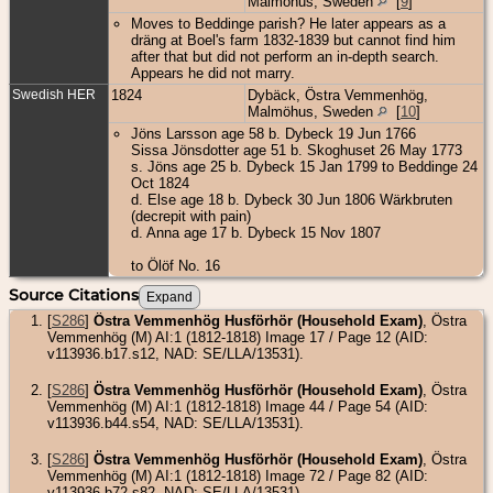
Malmöhus, Sweden
[
9
]
Moves to Beddinge parish? He later appears as a
dräng at Boel's farm 1832-1839 but cannot find him
after that but did not perform an in-depth search.
Appears he did not marry.
Swedish HER
1824
Dybäck, Östra Vemmenhög,
Malmöhus, Sweden
[
10
]
Jöns Larsson age 58 b. Dybeck 19 Jun 1766
Sissa Jönsdotter age 51 b. Skoghuset 26 May 1773
s. Jöns age 25 b. Dybeck 15 Jan 1799 to Beddinge 24
Oct 1824
d. Else age 18 b. Dybeck 30 Jun 1806 Wärkbruten
(decrepit with pain)
d. Anna age 17 b. Dybeck 15 Nov 1807
to Ölöf No. 16
Source Citations
[
S286
]
Östra Vemmenhög Husförhör (Household Exam)
, Östra
Vemmenhög (M) AI:1 (1812-1818) Image 17 / Page 12 (AID:
v113936.b17.s12, NAD: SE/LLA/13531).
[
S286
]
Östra Vemmenhög Husförhör (Household Exam)
, Östra
Vemmenhög (M) AI:1 (1812-1818) Image 44 / Page 54 (AID:
v113936.b44.s54, NAD: SE/LLA/13531).
[
S286
]
Östra Vemmenhög Husförhör (Household Exam)
, Östra
Vemmenhög (M) AI:1 (1812-1818) Image 72 / Page 82 (AID:
v113936.b72.s82, NAD: SE/LLA/13531).