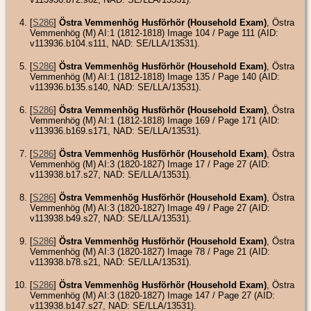
[
S286
]
Östra Vemmenhög Husförhör (Household Exam)
, Östra
Vemmenhög (M) AI:1 (1812-1818) Image 104 / Page 111 (AID:
v113936.b104.s111, NAD: SE/LLA/13531).
[
S286
]
Östra Vemmenhög Husförhör (Household Exam)
, Östra
Vemmenhög (M) AI:1 (1812-1818) Image 135 / Page 140 (AID:
v113936.b135.s140, NAD: SE/LLA/13531).
[
S286
]
Östra Vemmenhög Husförhör (Household Exam)
, Östra
Vemmenhög (M) AI:1 (1812-1818) Image 169 / Page 171 (AID:
v113936.b169.s171, NAD: SE/LLA/13531).
[
S286
]
Östra Vemmenhög Husförhör (Household Exam)
, Östra
Vemmenhög (M) AI:3 (1820-1827) Image 17 / Page 27 (AID:
v113938.b17.s27, NAD: SE/LLA/13531).
[
S286
]
Östra Vemmenhög Husförhör (Household Exam)
, Östra
Vemmenhög (M) AI:3 (1820-1827) Image 49 / Page 27 (AID:
v113938.b49.s27, NAD: SE/LLA/13531).
[
S286
]
Östra Vemmenhög Husförhör (Household Exam)
, Östra
Vemmenhög (M) AI:3 (1820-1827) Image 78 / Page 21 (AID:
v113938.b78.s21, NAD: SE/LLA/13531).
[
S286
]
Östra Vemmenhög Husförhör (Household Exam)
, Östra
Vemmenhög (M) AI:3 (1820-1827) Image 147 / Page 27 (AID:
v113938.b147.s27, NAD: SE/LLA/13531).