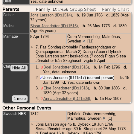
Died
Yes, date unknown
Parents
Family ID:
456
Group Sheet
|
Family Chart
F
Father
Jöns Larsson (ID:
I
1514
)
,
b.
19 Jun 1766
d.
1839 (Age
72 years)
Mother
Sissa Jönsdotter (ID:
I
1515
)
,
b.
26 May 1773
d.
1839
(Age 65 years)
Marriage
8 Apr 1794
Östra Vemmenhög, Malmöhus,
Sweden
[
11
]
7. Fas Söndag (probably Fastlagssöndagen or
Quinquagesima - March 2) Dräng i Åbon i Dybeck
Jöns Larsson samt beskedliga (? good) Pigan Sissa
Jönsdotter från Skoghuset, vigde 8 April
Children
1
.
Boel Jonsdotter (ID:
I
1516
)
,
b.
14 Feb 1796
d.
Yes, date unknown
2
.
Jons Jonsson (ID:
I
1517
) (current person)
,
b.
15
Jan 1799
d.
Yes, date unknown
3
.
Else Jonsdotter (ID:
I
1518
)
,
b.
30 Jun 1806
d.
1839 (Age 32 years)
4
.
Anna Jönsdotter (ID:
I
1508
)
,
b.
15 Nov 1807
Other Personal Events
Swedish HER
1812
Dybäck, Östra Vemmenhög,
Malmöhus, Sweden
[
1
]
Jöns Larsson age 46 b. Dybeck 19 Jun 1766
Sissa Jönsdotter age 39 b. Skoghuset 26 May 1773
d. Boel age 16 b. Dybeck 14 Feb 1796