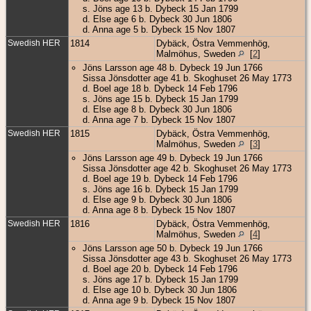
s. Jöns age 13 b. Dybeck 15 Jan 1799
d. Else age 6 b. Dybeck 30 Jun 1806
d. Anna age 5 b. Dybeck 15 Nov 1807
Swedish HER
1814
Dybäck, Östra Vemmenhög,
Malmöhus, Sweden
[
2
]
Jöns Larsson age 48 b. Dybeck 19 Jun 1766
Sissa Jönsdotter age 41 b. Skoghuset 26 May 1773
d. Boel age 18 b. Dybeck 14 Feb 1796
s. Jöns age 15 b. Dybeck 15 Jan 1799
d. Else age 8 b. Dybeck 30 Jun 1806
d. Anna age 7 b. Dybeck 15 Nov 1807
Swedish HER
1815
Dybäck, Östra Vemmenhög,
Malmöhus, Sweden
[
3
]
Jöns Larsson age 49 b. Dybeck 19 Jun 1766
Sissa Jönsdotter age 42 b. Skoghuset 26 May 1773
d. Boel age 19 b. Dybeck 14 Feb 1796
s. Jöns age 16 b. Dybeck 15 Jan 1799
d. Else age 9 b. Dybeck 30 Jun 1806
d. Anna age 8 b. Dybeck 15 Nov 1807
Swedish HER
1816
Dybäck, Östra Vemmenhög,
Malmöhus, Sweden
[
4
]
Jöns Larsson age 50 b. Dybeck 19 Jun 1766
Sissa Jönsdotter age 43 b. Skoghuset 26 May 1773
d. Boel age 20 b. Dybeck 14 Feb 1796
s. Jöns age 17 b. Dybeck 15 Jan 1799
d. Else age 10 b. Dybeck 30 Jun 1806
d. Anna age 9 b. Dybeck 15 Nov 1807